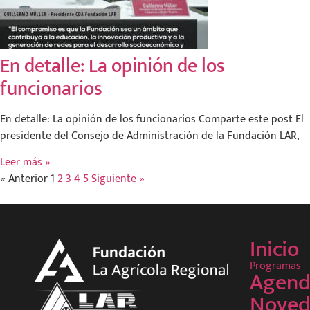
En detalle: La opinión de los
funcionarios
En detalle: La opinión de los funcionarios Comparte este post El
presidente del Consejo de Administración de la Fundación LAR,
Leer más »
« Anterior
1
2
3
4
5
Siguiente »
Inicio
Programas
Agend
Noved