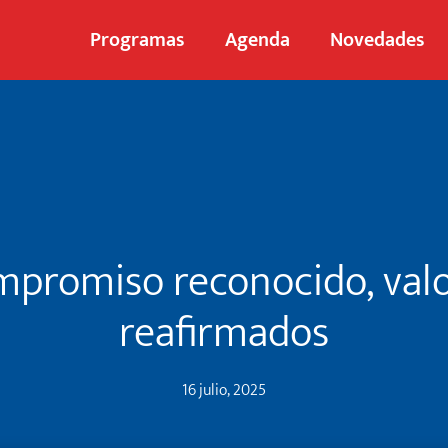
Programas
Agenda
Novedades
promiso reconocido, val
reafirmados
16 julio, 2025