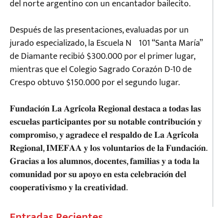
del norte argentino con un encantador bailecito.
Después de las presentaciones, evaluadas por un
jurado especializado, la Escuela Nº101 “Santa María”
de Diamante recibió $300.000 por el primer lugar,
mientras que el Colegio Sagrado Corazón D-10 de
Crespo obtuvo $150.000 por el segundo lugar.
𝐅𝐮𝐧𝐝𝐚𝐜𝐢𝐨́𝐧 𝐋𝐚 𝐀𝐠𝐫𝐢́𝐜𝐨𝐥𝐚 𝐑𝐞𝐠𝐢𝐨𝐧𝐚𝐥 𝐝𝐞𝐬𝐭𝐚𝐜𝐚 𝐚 𝐭𝐨𝐝𝐚𝐬 𝐥𝐚𝐬
𝐞𝐬𝐜𝐮𝐞𝐥𝐚𝐬 𝐩𝐚𝐫𝐭𝐢𝐜𝐢𝐩𝐚𝐧𝐭𝐞𝐬 𝐩𝐨𝐫 𝐬𝐮 𝐧𝐨𝐭𝐚𝐛𝐥𝐞 𝐜𝐨𝐧𝐭𝐫𝐢𝐛𝐮𝐜𝐢𝐨́𝐧 𝐲
𝐜𝐨𝐦𝐩𝐫𝐨𝐦𝐢𝐬𝐨, 𝐲 𝐚𝐠𝐫𝐚𝐝𝐞𝐜𝐞 𝐞𝐥 𝐫𝐞𝐬𝐩𝐚𝐥𝐝𝐨 𝐝𝐞 𝐋𝐚 𝐀𝐠𝐫𝐢́𝐜𝐨𝐥𝐚
𝐑𝐞𝐠𝐢𝐨𝐧𝐚𝐥, 𝐈𝐌𝐄𝐅𝐀𝐀 𝐲 𝐥𝐨𝐬 𝐯𝐨𝐥𝐮𝐧𝐭𝐚𝐫𝐢𝐨𝐬 𝐝𝐞 𝐥𝐚 𝐅𝐮𝐧𝐝𝐚𝐜𝐢𝐨́𝐧.
𝐆𝐫𝐚𝐜𝐢𝐚𝐬 𝐚 𝐥𝐨𝐬 𝐚𝐥𝐮𝐦𝐧𝐨𝐬, 𝐝𝐨𝐜𝐞𝐧𝐭𝐞𝐬, 𝐟𝐚𝐦𝐢𝐥𝐢𝐚𝐬 𝐲 𝐚 𝐭𝐨𝐝𝐚 𝐥𝐚
𝐜𝐨𝐦𝐮𝐧𝐢𝐝𝐚𝐝 𝐩𝐨𝐫 𝐬𝐮 𝐚𝐩𝐨𝐲𝐨 𝐞𝐧 𝐞𝐬𝐭𝐚 𝐜𝐞𝐥𝐞𝐛𝐫𝐚𝐜𝐢𝐨́𝐧 𝐝𝐞𝐥
𝐜𝐨𝐨𝐩𝐞𝐫𝐚𝐭𝐢𝐯𝐢𝐬𝐦𝐨 𝐲 𝐥𝐚 𝐜𝐫𝐞𝐚𝐭𝐢𝐯𝐢𝐝𝐚𝐝.
Entradas Recientes