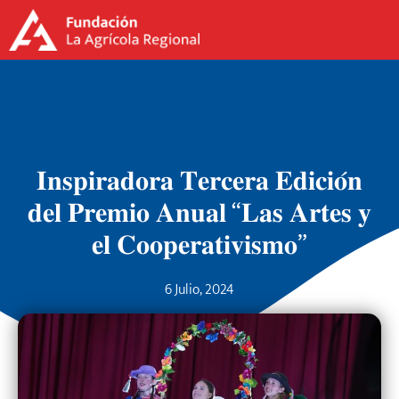
𝐈𝐧𝐬𝐩𝐢𝐫𝐚𝐝𝐨𝐫𝐚 𝐓𝐞𝐫𝐜𝐞𝐫𝐚 𝐄𝐝𝐢𝐜𝐢𝐨́𝐧
𝐝𝐞𝐥 𝐏𝐫𝐞𝐦𝐢𝐨 𝐀𝐧𝐮𝐚𝐥 “𝐋𝐚𝐬 𝐀𝐫𝐭𝐞𝐬 𝐲
𝐞𝐥 𝐂𝐨𝐨𝐩𝐞𝐫𝐚𝐭𝐢𝐯𝐢𝐬𝐦𝐨”
6 Julio, 2024