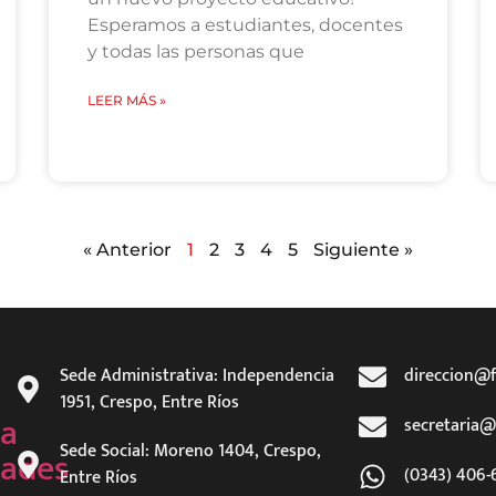
Esperamos a estudiantes, docentes
y todas las personas que
LEER MÁS »
« Anterior
1
2
3
4
5
Siguiente »
Sede Administrativa: Independencia
direccion@f
1951, Crespo, Entre Ríos
a
secretaria@
Sede Social: Moreno 1404, Crespo,
ades
(0343) 406-
Entre Ríos