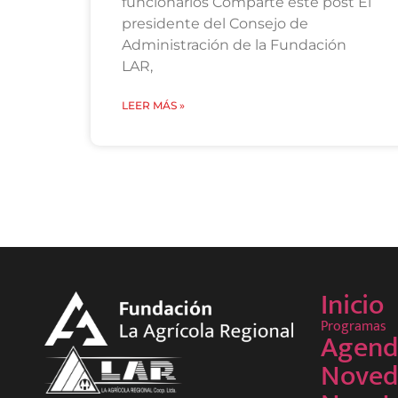
funcionarios Comparte este post El
presidente del Consejo de
Administración de la Fundación
LAR,
LEER MÁS »
Inicio
Programas
Agend
Noved